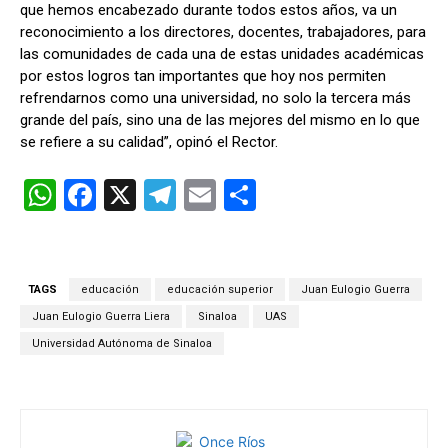
que hemos encabezado durante todos estos años, va un
reconocimiento a los directores, docentes, trabajadores, para
las comunidades de cada una de estas unidades académicas
por estos logros tan importantes que hoy nos permiten
refrendarnos como una universidad, no solo la tercera más
grande del país, sino una de las mejores del mismo en lo que
se refiere a su calidad”, opinó el Rector.
W
F
X
T
E
C
h
a
el
m
o
at
ce
e
ail
m
s
b
gr
p
TAGS
educación
educación superior
Juan Eulogio Guerra
A
o
a
ar
Juan Eulogio Guerra Liera
Sinaloa
UAS
p
o
m
tir
Universidad Autónoma de Sinaloa
p
k