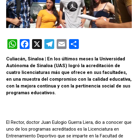
W
F
X
T
E
C
h
a
el
m
o
Culiacán, Sinaloa | En los últimos meses la Universidad
at
ce
e
ail
m
Autónoma de Sinaloa (UAS) logró la acreditación de
s
b
gr
p
cuatro licenciaturas más que ofrece en sus facultades,
en una muestra del compromiso con la calidad educativa,
A
o
a
ar
con la mejora continua y con la pertinencia social de sus
p
o
m
tir
programas educativos.
p
k
El Rector, doctor Juan Eulogio Guerra Liera, dio a conocer que
uno de los programas acreditados es la Licenciatura en
Entrenamiento Deportivo que se imparte en la Facultad de