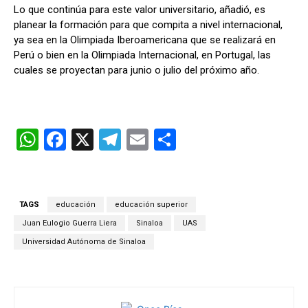
Lo que continúa para este valor universitario, añadió, es
planear la formación para que compita a nivel internacional,
ya sea en la Olimpiada Iberoamericana que se realizará en
Perú o bien en la Olimpiada Internacional, en Portugal, las
cuales se proyectan para junio o julio del próximo año.
W
F
X
T
E
C
h
a
el
m
o
at
ce
e
ail
m
s
b
gr
p
TAGS
educación
educación superior
A
o
a
ar
Juan Eulogio Guerra Liera
Sinaloa
UAS
p
o
m
tir
Universidad Autónoma de Sinaloa
p
k