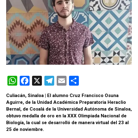
W
F
X
T
E
C
h
a
el
m
o
Culiacán, Sinaloa | El alumno Cruz Francisco Osuna
at
ce
e
ail
m
Aguirre, de la Unidad Académica Preparatoria Heraclio
s
b
gr
p
Bernal, de Cosalá de la Universidad Autónoma de Sinaloa,
obtuvo medalla de oro en la XXX Olimpiada Nacional de
A
o
a
ar
Biología, la cual se desarrolló de manera virtual del 23 al
p
o
m
tir
25 de noviembre.