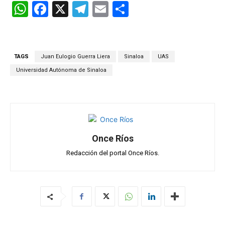
W
F
X
T
E
C
h
a
el
m
o
at
ce
e
ail
m
s
b
gr
p
TAGS
Juan Eulogio Guerra Liera
Sinaloa
UAS
A
o
a
ar
Universidad Autónoma de Sinaloa
p
o
m
tir
p
k
Once Ríos
Redacción del portal Once Ríos.