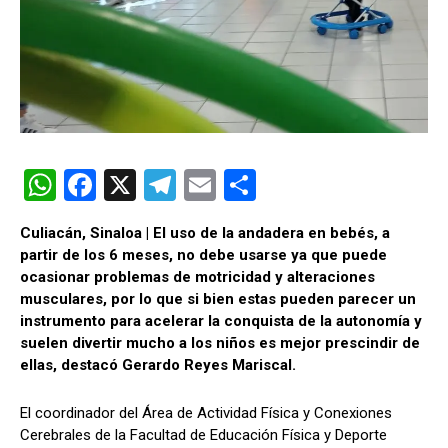
W
F
X
T
E
C
h
a
el
m
o
Culiacán, Sinaloa | El uso de la andadera en bebés, a
at
ce
e
ail
m
partir de los 6 meses, no debe usarse ya que puede
s
b
gr
p
ocasionar problemas de motricidad y alteraciones
musculares, por lo que si bien estas pueden parecer un
A
o
a
ar
instrumento para acelerar la conquista de la autonomía y
p
o
m
tir
suelen divertir mucho a los niños es mejor prescindir de
ellas, destacó Gerardo Reyes Mariscal.
p
k
El coordinador del Área de Actividad Física y Conexiones
Cerebrales de la Facultad de Educación Física y Deporte