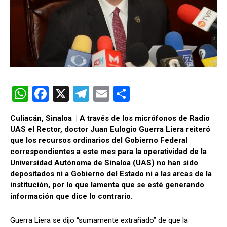
W
F
X
T
E
C
h
a
el
m
o
Culiacán, Sinaloa | A través de los micrófonos de Radio
at
ce
e
ail
m
UAS el Rector, doctor Juan Eulogio Guerra Liera reiteró
s
b
gr
p
que los recursos ordinarios del Gobierno Federal
correspondientes a este mes para la operatividad de la
A
o
a
ar
Universidad Autónoma de Sinaloa (UAS) no han sido
p
o
m
tir
depositados ni a Gobierno del Estado ni a las arcas de la
institución, por lo que lamenta que se esté generando
p
k
información que dice lo contrario.
Guerra Liera se dijo “sumamente extrañado” de que la