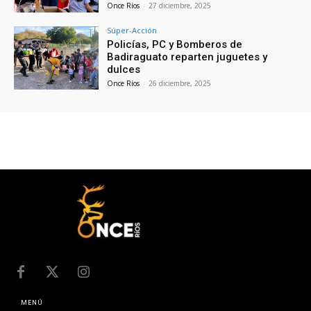
Once Ríos
-
27 diciembre, 2025
Súper-Acción
Policías, PC y Bomberos de
Badiraguato reparten juguetes y
dulces
Once Ríos
-
26 diciembre, 2025
MENÚ