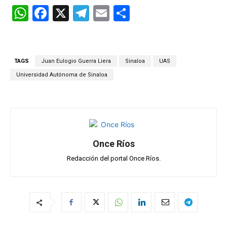
W
F
X
T
E
C
h
a
el
m
o
at
ce
e
ail
m
s
b
gr
p
TAGS
Juan Eulogio Guerra Liera
Sinaloa
UAS
A
o
a
ar
Universidad Autónoma de Sinaloa
p
o
m
tir
p
k
Once Ríos
Redacción del portal Once Ríos.