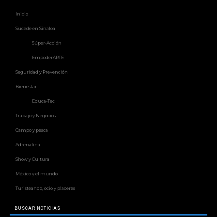
Inicio
Sucede en Sinaloa
Súper-Acción
EmpoderARTE
Seguridad y Prevención
Bienestar
Educa-Tec
Trabajo y Negocios
Campo y pesca
Adrenalina
Show y Cultura
México y el mundo
Turisteando, ocio y placeres
BUSCAR NOTICIAS