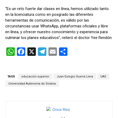
“Es un reto fuerte dar clases en línea, hemos utilizado tanto
en la licenciatura como en posgrado las diferentes
herramientas de
comunicación
, es válido por las
circunstancias usar WhatsApp, plataformas oficiales y libre
en línea, y ofrecer nuestro conocimiento y experiencia para
culminar los planes educativos”, reiteró el doctor Yee Rendón.
W
F
X
T
E
C
h
a
el
m
o
at
ce
e
ail
m
s
b
gr
p
TAGS
educación superior
Juan Eulogio Guerra Liera
UAS
A
o
a
ar
Universidad Autónoma de Sinaloa
p
o
m
tir
p
k