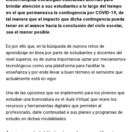
A
o
a
ar
brindar atención a sus estudiantes a lo largo del tiempo
p
o
m
tir
en el que permanezca la contingencia por COVID-19, de
tal manera que el impacto que dicha contingencia pueda
p
k
tener en el avance hacia la conclusión del ciclo escolar,
sea el menor posible.
Es por ello que, en la búsqueda de nuevos retos de
aprendizaje en línea por parte de estudiantes y docentes del
nivel superior, es de suma importancia optar por mecanismos
tecnológicos como una plataforma para facilitar la
enseñanza y por ende llevar a buen término el semestre que
actualmente está en vigor.
Una de las opciones que se implementó para los jóvenes que
estudian una licenciatura es el
Aula Virtual
, que reúne los
recursos y herramientas digitales que permiten al
profesorado, darle continuidad a sus planes y programas de
estudio en dichas modalidades.