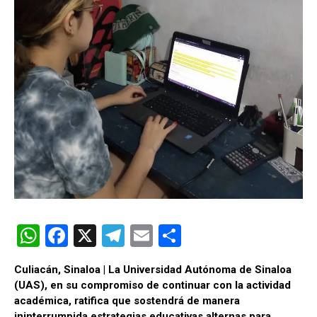
W
F
X
T
E
C
h
a
el
m
o
Culiacán, Sinaloa | La Universidad Autónoma de Sinaloa
at
ce
e
ail
m
(
UAS
), en su compromiso de continuar con la actividad
s
b
gr
p
académica, ratifica que sostendrá de manera
ininterrumpida estrategias educativas alternas para