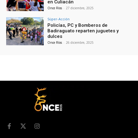
en Culiacán
Once Ríos
-
27 diciembre, 2025
Súper-Acción
Policías, PC y Bomberos de
Badiraguato reparten juguetes y
dulces
Once Ríos
-
26 diciembre, 2025