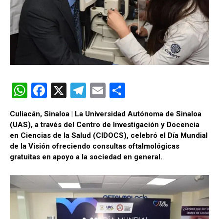
W
F
X
T
E
C
h
a
el
m
o
Culiacán, Sinaloa | La Universidad Autónoma de Sinaloa
at
ce
e
ail
m
(UAS), a través del Centro de Investigación y Docencia
s
b
gr
p
en Ciencias de la Salud (CIDOCS), celebró el Día Mundial
de la Visión ofreciendo consultas oftalmológicas
A
o
a
ar
gratuitas en apoyo a la sociedad en general.
p
o
m
tir
p
k