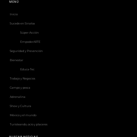
MENÚ
Inicio
Sucede en Sinaloa
Súper-Acción
EmpoderARTE
Seguridad y Prevención
Bienestar
Educa-Tec
Trabajo y Negocios
Campo y pesca
Adrenalina
Show y Cultura
México y el mundo
Turisteando, ocio y placeres