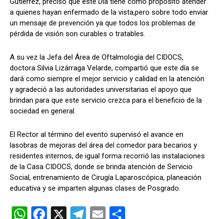
Gutiérrez, precisó que este Día tiene como propósito atender
a quienes hayan enfermado de la vista,pero sobre todo enviar
un mensaje de prevención ya que todos los problemas de
pérdida de visión son curables o tratables.
A su vez la Jefa del Área de Oftalmología del CIDOCS,
doctora Silvia Lizárraga Velarde, compartió que este día se
dará como siempre el mejor servicio y calidad en la atención
y agradeció a las autoridades universitarias el apoyo que
brindan para que este servicio crezca para el beneficio de la
sociedad en general.
El Rector al término del evento supervisó el avance en
lasobras de mejoras del área del comedor para becarios y
residentes internos, de igual forma recorrió las instalaciones
de la Casa CIDOCS, donde se brinda atención de Servicio
Social, entrenamiento de Cirugía Laparoscópica, planeación
educativa y se imparten algunas clases de Posgrado.
W
F
X
T
E
C