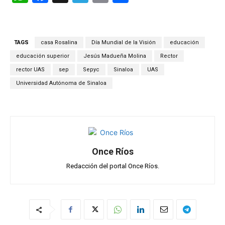
h
a
el
m
o
at
ce
e
ail
m
s
b
gr
p
TAGS
casa Rosalina
Día Mundial de la Visión
educación
A
o
a
ar
educación superior
Jesús Madueña Molina
Rector
p
o
m
tir
rector UAS
sep
Sepyc
Sinaloa
UAS
Universidad Autónoma de Sinaloa
p
k
Once Ríos
Redacción del portal Once Ríos.