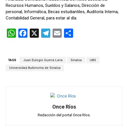
Recursos Humanos, Sueldos y Salarios, Dirección de
personal, Informática, Becas estudiantiles, Auditoría Interna,
Contabilidad General, para estar al día.
W
F
X
T
E
C
h
a
el
m
o
at
ce
e
ail
m
s
b
gr
p
TAGS
Juan Eulogio Guerra Liera
Sinaloa
UAS
A
o
a
ar
Universidad Autónoma de Sinaloa
p
o
m
tir
p
k
Once Ríos
Redacción del portal Once Ríos.