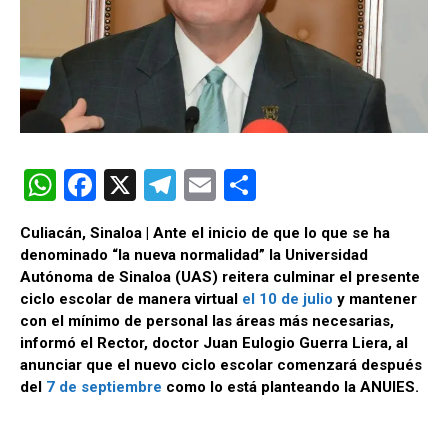
W
F
X
T
E
C
h
a
el
m
o
Culiacán, Sinaloa | Ante el inicio de que lo que se ha
at
ce
e
ail
m
denominado “la nueva normalidad” la Universidad
s
b
gr
p
Autónoma de Sinaloa (UAS) reitera culminar el presente
ciclo escolar de manera virtual
el 10 de julio
y mantener
A
o
a
ar
con el mínimo de personal las áreas más necesarias,
p
o
m
tir
informó el Rector, doctor Juan Eulogio Guerra Liera, al
anunciar que el nuevo ciclo escolar comenzará después
p
k
del
7 de septiembre
como lo está planteando la ANUIES.