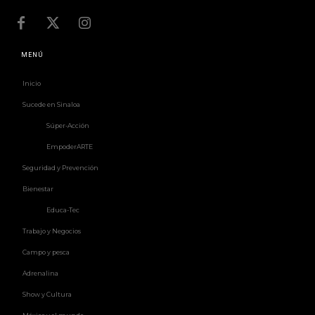
MENÚ
Inicio
Sucede en Sinaloa
Súper-Acción
EmpoderARTE
Seguridad y Prevención
Bienestar
Educa-Tec
Trabajo y Negocios
Campo y pesca
Adrenalina
Show y Cultura