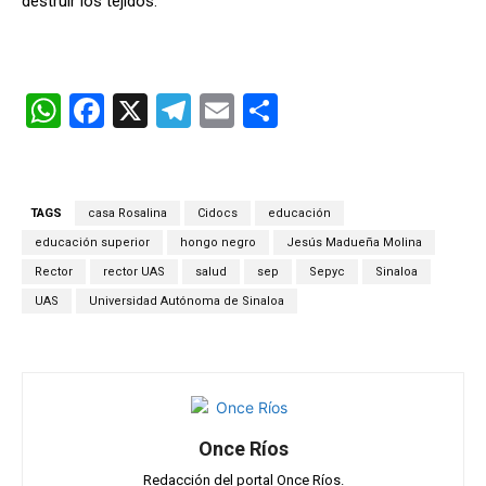
destruir los tejidos.
W
F
X
T
E
C
h
a
el
m
o
at
ce
e
ail
m
s
b
gr
p
TAGS
casa Rosalina
Cidocs
educación
A
o
a
ar
educación superior
hongo negro
Jesús Madueña Molina
p
o
m
tir
Rector
rector UAS
salud
sep
Sepyc
Sinaloa
UAS
Universidad Autónoma de Sinaloa
p
k
Once Ríos
Redacción del portal Once Ríos.