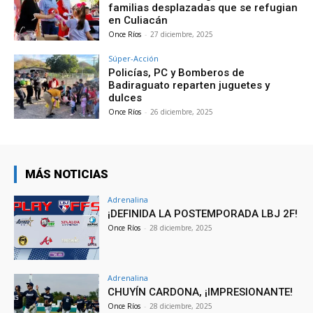
familias desplazadas que se refugian
en Culiacán
Once Ríos
-
27 diciembre, 2025
Súper-Acción
Policías, PC y Bomberos de
Badiraguato reparten juguetes y
dulces
Once Ríos
-
26 diciembre, 2025
MÁS NOTICIAS
Adrenalina
¡DEFINIDA LA POSTEMPORADA LBJ 2F!
Once Ríos
-
28 diciembre, 2025
Adrenalina
CHUYÍN CARDONA, ¡IMPRESIONANTE!
Once Ríos
-
28 diciembre, 2025