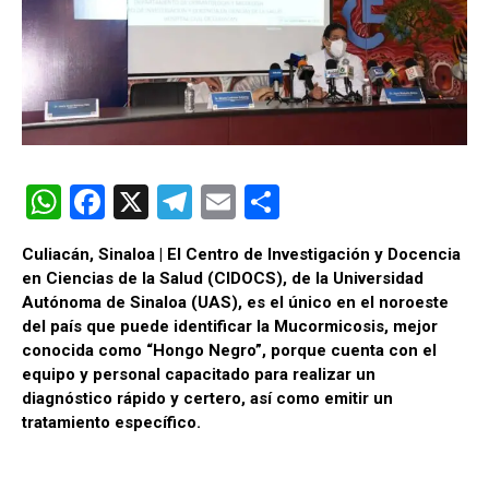
W
F
X
T
E
C
h
a
el
m
o
Culiacán, Sinaloa | El Centro de Investigación y Docencia
at
ce
e
ail
m
en Ciencias de la Salud (CIDOCS), de la Universidad
s
b
gr
p
Autónoma de Sinaloa (UAS), es el único en el noroeste
del país que puede identificar la Mucormicosis, mejor
A
o
a
ar
conocida como “Hongo Negro”, porque cuenta con el
p
o
m
tir
equipo y personal capacitado para realizar un
diagnóstico rápido y certero, así como emitir un
p
k
tratamiento específico.