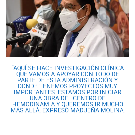
“AQUÍ SE HACE INVESTIGACIÓN CLÍNICA
QUE VAMOS A APOYAR CON TODO DE
PARTE DE ESTA ADMINISTRACIÓN Y
DONDE TENEMOS PROYECTOS MUY
IMPORTANTES. ESTAMOS POR INICIAR
UNA OBRA DEL CENTRO DE
HEMODINAMIA Y QUEREMOS IR MUCHO
MÁS ALLÁ, EXPRESÓ MADUEÑA MOLINA.