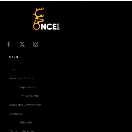
MENÚ
Inicio
Sucede en Sinaloa
Súper-Acción
EmpoderARTE
Seguridad y Prevención
Bienestar
Educa-Tec
Trabajo y Negocios