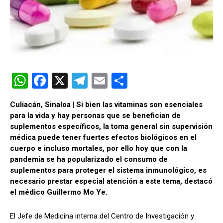
W
F
X
T
E
C
h
a
el
m
o
Culiacán, Sinaloa | Si bien las vitaminas son esenciales
at
ce
e
ail
m
para la vida y hay personas que se benefician de
s
b
gr
p
suplementos específicos, la toma general sin supervisión
médica puede tener fuertes efectos biológicos en el
A
o
a
ar
cuerpo e incluso mortales, por ello hoy que con la
p
o
m
tir
pandemia se ha popularizado el consumo de
suplementos para proteger el sistema inmunológico, es
p
k
necesario prestar especial atención a este tema, destacó
el médico Guillermo Mo Ye.
El Jefe de Medicina interna del Centro de Investigación y