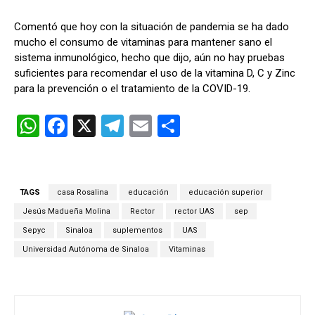
Comentó que hoy con la situación de pandemia se ha dado
mucho el consumo de vitaminas para mantener sano el
sistema inmunológico, hecho que dijo, aún no hay pruebas
suficientes para recomendar el uso de la vitamina D, C y Zinc
para la prevención o el tratamiento de la COVID-19.
W
F
X
T
E
C
h
a
el
m
o
at
ce
e
ail
m
s
b
gr
p
TAGS
casa Rosalina
educación
educación superior
A
o
a
ar
Jesús Madueña Molina
Rector
rector UAS
sep
p
o
m
tir
Sepyc
Sinaloa
suplementos
UAS
Universidad Autónoma de Sinaloa
Vitaminas
p
k