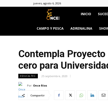
jueves, agosto 6, 2026
Once
INICIO
SUCED
Ríos
CAMPO Y PESCA
ADRENALINA
SHOW
Contempla Proyecto 
cero para Universida
25 septiembre, 2020
EDUCA-TEC
Por:
Once Ríos
Compartir