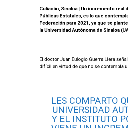
h
a
el
m
o
Culiacán, Sinaloa | Un incremento real 
at
ce
e
ail
m
Públicas Estatales, es lo que contempl
s
b
gr
p
Federación para 2021, ya que se plante
A
o
a
ar
la Universidad Autónoma de Sinaloa (U
p
o
m
tir
p
k
El doctor Juan Eulogio Guerra Liera seña
difícil en virtud de que no se contempla 
LES COMPARTO QU
UNIVERSIDAD A
Y EL INSTITUTO 