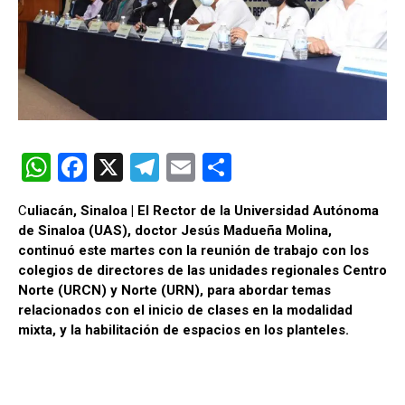
W
F
X
T
E
C
h
a
el
m
o
C
uliacán, Sinaloa | El Rector de la Universidad Autónoma
at
ce
e
ail
m
de Sinaloa (UAS), doctor Jesús Madueña Molina,
s
b
gr
p
continuó este martes con la reunión de trabajo con los
colegios de directores de las unidades regionales Centro
A
o
a
ar
Norte (URCN) y Norte (URN), para abordar temas
p
o
m
tir
relacionados con el inicio de clases en la modalidad
mixta, y la habilitación de espacios en los planteles.
p
k