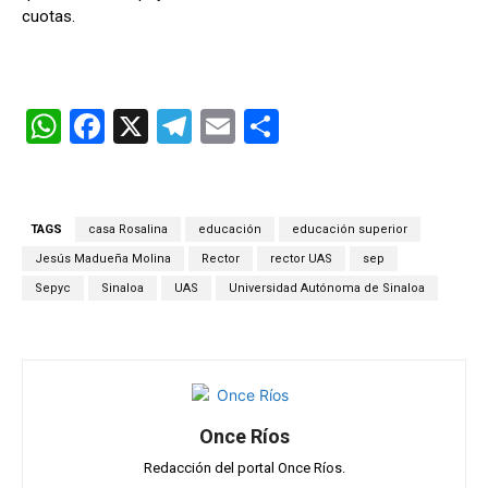
cuotas.
W
F
X
T
E
C
h
a
el
m
o
at
ce
e
ail
m
s
b
gr
p
TAGS
casa Rosalina
educación
educación superior
A
o
a
ar
Jesús Madueña Molina
Rector
rector UAS
sep
p
o
m
tir
Sepyc
Sinaloa
UAS
Universidad Autónoma de Sinaloa
p
k
Once Ríos
Redacción del portal Once Ríos.