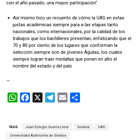
con el año pasado, una mayor participación”.
Así mismo hizo un recuento de cómo la
UAS
en estas
justas académicas siempre para a las etapas tanto
nacionales, como internacionales, por la calidad de los
trabajos que los bachilleres presentan, enfatizando que el
70 y 80 por ciento de los lugares que conforman la
selección siempre son de jóvenes Águilas, los cuales
siempre logran traer medallas que ponen en alto el
nombre del estado y del país.
—
W
F
X
T
E
C
h
a
el
m
o
at
ce
e
ail
m
s
b
gr
p
TAGS
Juan Eulogio Guerra Liera
Sinaloa
UAS
A
o
a
ar
Universidad Autónoma de Sinaloa