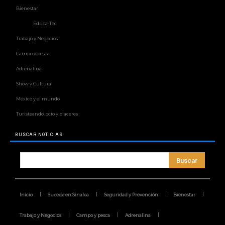
Bienestar
Educa-Tec
Trabajo y Negocios
Campo y pesca
Adrenalina
Show y Cultura
México y el mundo
Turisteando, ocio y placeres
BUSCAR NOTICIAS
Buscar
Inicio
Sucede en Sinaloa
Seguridad y Prevención
Bienestar
Trabajo y Negocios
Campo y pesca
Adrenalina