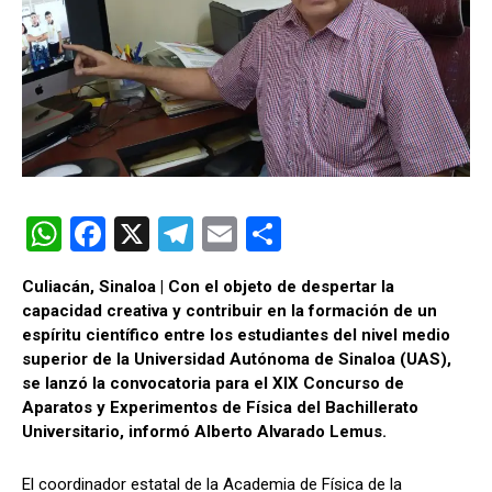
W
F
X
T
E
C
h
a
el
m
o
Culiacán, Sinaloa | Con el objeto de despertar la
at
ce
e
ail
m
capacidad creativa y contribuir en la formación de un
s
b
gr
p
espíritu científico entre los estudiantes del nivel medio
superior de la Universidad Autónoma de Sinaloa (
UAS
),
A
o
a
ar
se lanzó la convocatoria para el XIX Concurso de
p
o
m
tir
Aparatos y Experimentos de Física del Bachillerato
Universitario, informó Alberto Alvarado Lemus.
p
k
El coordinador estatal de la Academia de Física de la