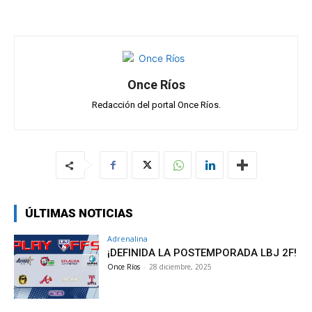
p
o
m
tir
p
k
Once Ríos
Redacción del portal Once Ríos.
ÚLTIMAS NOTICIAS
Adrenalina
¡DEFINIDA LA POSTEMPORADA LBJ 2F!
Once Ríos
-
28 diciembre, 2025