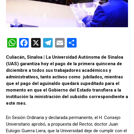
W
F
X
T
E
C
h
a
el
m
o
Culiacán, Sinaloa | La Universidad Autónoma de Sinaloa
at
ce
e
ail
m
(UAS) garantiza hoy el pago de la primera quincena de
s
b
gr
p
diciembre a todos sus trabajadores académicos y
administrativos, tanto activos como jubilados, mientras
A
o
a
ar
que el pago del aguinaldo quedará supeditado para el
p
o
m
tir
momento en que el Gobierno del Estado transfiera a la
institución la ministración del subsidio correspondiente a
p
k
este mes.
En Sesión Ordinaria y declarada permanente, el H. Consejo
Universitario aprobó, a propuesta del Rector, doctor Juan
Eulogio Guerra Liera, que la Universidad deje de cumplir con el