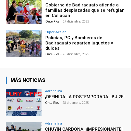
Gobierno de Badiraguato atiende a
familias desplazadas que se refugian
en Culiacán
Once Ríos
-
27 diciembre, 2025
Súper-Acción
Policías, PC y Bomberos de
Badiraguato reparten juguetes y
dulces
Once Ríos
-
26 diciembre, 2025
MÁS NOTICIAS
Adrenalina
¡DEFINIDA LA POSTEMPORADA LBJ 2F!
Once Ríos
-
28 diciembre, 2025
Adrenalina
CHUYÍN CARDONA, ¡IMPRESIONANTE!