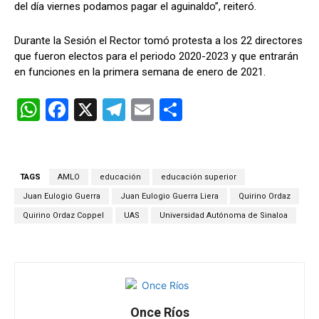
del día viernes podamos pagar el aguinaldo”, reiteró.
Durante la Sesión el Rector tomó protesta a los 22 directores
que fueron electos para el periodo 2020-2023 y que entrarán
en funciones en la primera semana de enero de 2021.
W
F
X
T
E
C
h
a
el
m
o
at
ce
e
ail
m
s
b
gr
p
TAGS
AMLO
educación
educación superior
A
o
a
ar
Juan Eulogio Guerra
Juan Eulogio Guerra Liera
Quirino Ordaz
p
o
m
tir
Quirino Ordaz Coppel
UAS
Universidad Autónoma de Sinaloa
p
k
Once Ríos