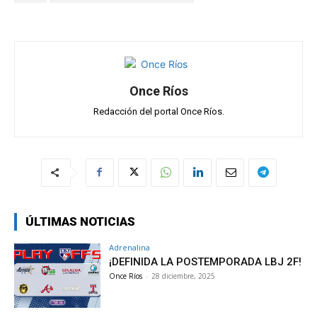
p
o
m
tir
p
k
Once Ríos
Redacción del portal Once Ríos.
ÚLTIMAS NOTICIAS
Adrenalina
¡DEFINIDA LA POSTEMPORADA LBJ 2F!
Once Ríos
-
28 diciembre, 2025