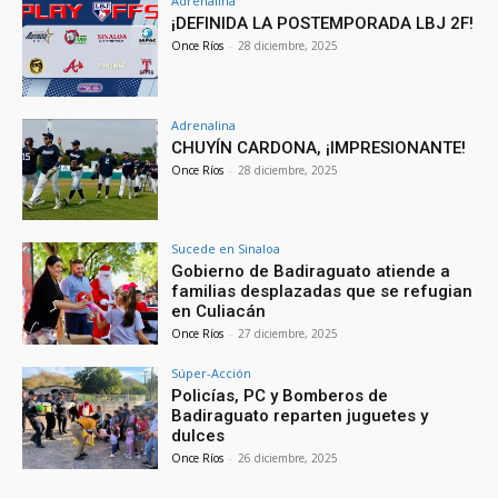
Adrenalina
¡DEFINIDA LA POSTEMPORADA LBJ 2F!
Once Ríos
-
28 diciembre, 2025
Adrenalina
CHUYÍN CARDONA, ¡IMPRESIONANTE!
Once Ríos
-
28 diciembre, 2025
Sucede en Sinaloa
Gobierno de Badiraguato atiende a
familias desplazadas que se refugian
en Culiacán
Once Ríos
-
27 diciembre, 2025
Súper-Acción
Policías, PC y Bomberos de
Badiraguato reparten juguetes y
dulces
Once Ríos
-
26 diciembre, 2025