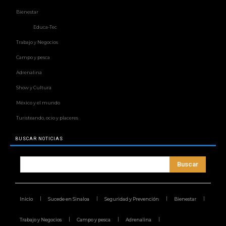
Bienestar
Educa-Tec
Trabajo y Negocios
Campo y pesca
Adrenalina
Show y Cultura
México y el mundo
Turisteando, ocio y placeres
BUSCAR NOTICIAS
Buscar
Inicio
Sucede en Sinaloa
Seguridad y Prevención
Bienestar
Trabajo y Negocios
Campo y pesca
Adrenalina