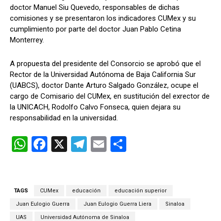
doctor Manuel Siu Quevedo, responsables de dichas
comisiones y se presentaron los indicadores CUMex y su
cumplimiento por parte del doctor Juan Pablo Cetina
Monterrey.
A propuesta del presidente del Consorcio se aprobó que el
Rector de la Universidad Autónoma de Baja California Sur
(UABCS), doctor Dante Arturo Salgado González, ocupe el
cargo de Comisario del CUMex, en sustitución del exrector de
la UNICACH, Rodolfo Calvo Fonseca, quien dejara su
responsabilidad en la universidad.
W
F
X
T
E
C
h
a
el
m
o
at
ce
e
ail
m
s
b
gr
p
TAGS
CUMex
educación
educación superior
A
o
a
ar
Juan Eulogio Guerra
Juan Eulogio Guerra Liera
Sinaloa
UAS
Universidad Autónoma de Sinaloa