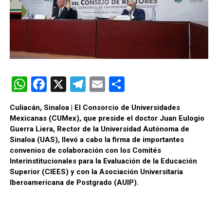
W
F
X
T
E
C
h
a
el
m
o
Culiacán, Sinaloa | El Consorcio de Universidades
at
ce
e
ail
m
Mexicanas (CUMex), que preside el doctor Juan Eulogio
s
b
gr
p
Guerra Liera, Rector de la Universidad Autónoma de
Sinaloa (UAS), llevó a cabo la firma de importantes
A
o
a
ar
convenios de colaboración con los Comités
p
o
m
tir
Interinstitucionales para la Evaluación de la Educación
Superior (CIEES) y con la Asociación Universitaria
p
k
Iberoamericana de Postgrado (AUIP).