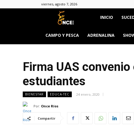
viernes, agosto 7, 2026
Once
INICIO
SUCED
Ríos
CAMPO Y PESCA
ADRENALINA
SHOW
Firma UAS convenio 
estudiantes
24 enero, 2020
BIENESTAR
EDUCA-TEC
Por:
Once Ríos
Compartir