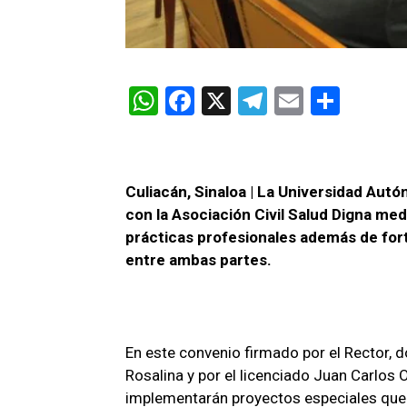
W
F
X
T
E
C
h
a
el
m
o
at
ce
e
ail
m
s
b
gr
p
Culiacán, Sinaloa | La Universidad Autó
A
o
a
ar
con la Asociación Civil Salud Digna med
prácticas profesionales además de forta
p
o
m
tir
entre ambas partes.
p
k
En este convenio firmado por el Rector, d
Rosalina y por el licenciado Juan Carlos
implementarán proyectos especiales que i