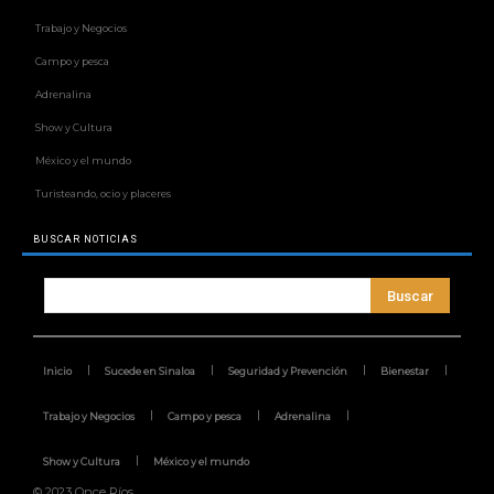
Trabajo y Negocios
Campo y pesca
Adrenalina
Show y Cultura
México y el mundo
Turisteando, ocio y placeres
BUSCAR NOTICIAS
Buscar
Inicio
Sucede en Sinaloa
Seguridad y Prevención
Bienestar
Trabajo y Negocios
Campo y pesca
Adrenalina
Show y Cultura
México y el mundo
© 2023 Once Ríos