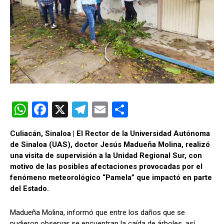
W
F
X
T
E
C
h
a
el
m
o
Culiacán, Sinaloa | El Rector de la Universidad Autónoma
at
ce
e
ail
m
de Sinaloa (UAS), doctor Jesús Madueña Molina, realizó
s
b
gr
p
una visita de supervisión a la Unidad Regional Sur, con
motivo de las posibles afectaciones provocadas por el
A
o
a
ar
fenómeno meteorológico “Pamela” que impactó en parte
p
o
m
tir
del Estado.
p
k
Madueña Molina, informó que entre los daños que se
pudieron observar se encuentran la caída de árboles, así