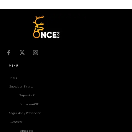
MENÚ
Inicio
Sucede en Sinaloa
Súper-Acción
EmpoderARTE
Seguridad y Prevención
Bienestar
Educa-Tec