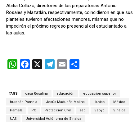
Abitia Collazo, directores de las preparatorias Antonio
Rosales y Mazatlán, respectivamente, coincidieron en que sus
planteles tuvieron afectaciones menores, mismas que no
impedirán el próximo regreso presencial del estudiantado a
las aulas.
W
F
X
T
E
C
h
a
el
m
o
at
ce
e
ail
m
s
b
gr
p
TAGS
casa Rosalina
educación
educación superior
A
o
a
ar
huracán Pamela
Jesús Madueña Molina
Lluvias
México
p
o
m
tir
Pamela
PC
Protección Civil
sep
Sepyc
Sinaloa
UAS
Universidad Autónoma de Sinaloa
p
k