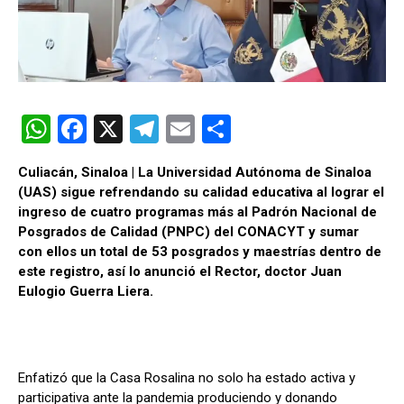
W
F
X
T
E
C
h
a
el
m
o
Culiacán, Sinaloa | La Universidad Autónoma de Sinaloa
at
ce
e
ail
m
(UAS) sigue refrendando su calidad educativa al lograr el
s
b
gr
p
ingreso de cuatro programas más al Padrón Nacional de
Posgrados de Calidad (PNPC) del CONACYT y sumar
A
o
a
ar
con ellos un total de 53 posgrados y maestrías dentro de
p
o
m
tir
este registro, así lo anunció el Rector, doctor Juan
Eulogio Guerra Liera.
p
k
Enfatizó que la Casa Rosalina no solo ha estado activa y
participativa ante la pandemia produciendo y donando