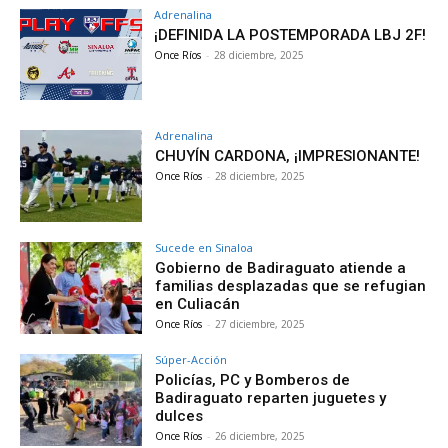
Adrenalina
¡DEFINIDA LA POSTEMPORADA LBJ 2F!
Once Ríos
-
28 diciembre, 2025
Adrenalina
CHUYÍN CARDONA, ¡IMPRESIONANTE!
Once Ríos
-
28 diciembre, 2025
Sucede en Sinaloa
Gobierno de Badiraguato atiende a
familias desplazadas que se refugian
en Culiacán
Once Ríos
-
27 diciembre, 2025
Súper-Acción
Policías, PC y Bomberos de
Badiraguato reparten juguetes y
dulces
Once Ríos
-
26 diciembre, 2025