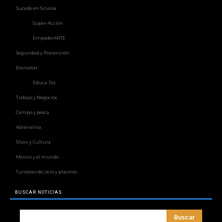
Sucede en Sinaloa
Súper-Acción
EmpoderARTE
Seguridad y Prevención
Bienestar
Educa-Tec
Trabajo y Negocios
Campo y pesca
Adrenalina
Show y Cultura
México y el mundo
Turisteando, ocio y placeres
BUSCAR NOTICIAS
Buscar