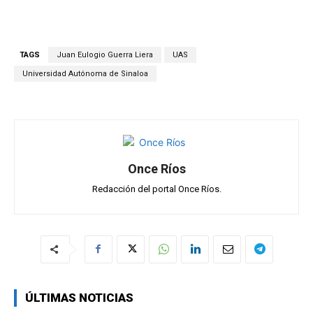
h
a
el
m
o
at
ce
e
ail
m
s
b
gr
p
TAGS
Juan Eulogio Guerra Liera
UAS
A
o
a
ar
Universidad Autónoma de Sinaloa
p
o
m
tir
p
k
Once Ríos
Redacción del portal Once Ríos.
ÚLTIMAS NOTICIAS