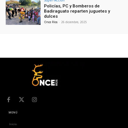
Súper-Acción
Policías, PC y Bomberos de
Badiraguato reparten juguetes y
dulces
Once Ríos
-
26 diciembre, 2025
MENÚ
Inicio