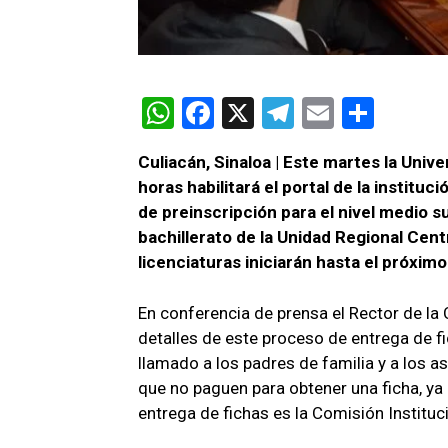
W
F
X
T
E
C
h
a
el
m
o
Culiacán, Sinaloa | Este martes la Univ
at
ce
e
ail
m
horas habilitará el portal de la institu
s
b
gr
p
de preinscripción para el nivel medio s
A
o
a
ar
bachillerato de la Unidad Regional Cen
licenciaturas iniciarán hasta el próximo
p
o
m
tir
p
k
En conferencia de prensa el Rector de la 
detalles de este proceso de entrega de fi
llamado a los padres de familia y a los a
que no paguen para obtener una ficha, ya 
entrega de fichas es la Comisión Instituc