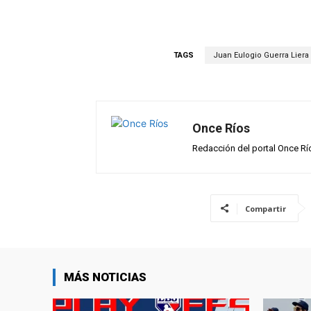
h
a
el
m
o
at
ce
e
ail
m
s
b
gr
p
TAGS
Juan Eulogio Guerra Liera
A
o
a
ar
p
o
m
tir
p
k
Once Ríos
Redacción del portal Once Rí
Compartir
MÁS NOTICIAS