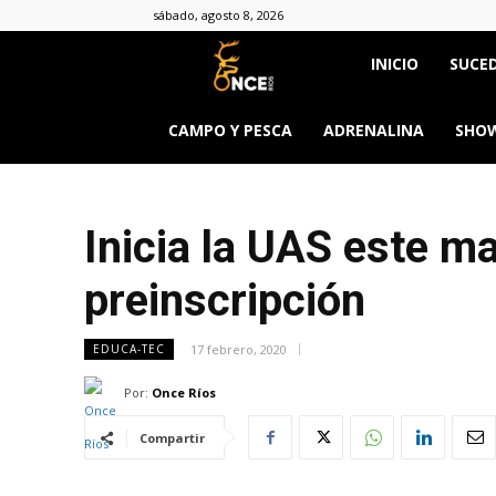
sábado, agosto 8, 2026
Once
INICIO
SUCED
Ríos
CAMPO Y PESCA
ADRENALINA
SHOW
Inicia la UAS este ma
preinscripción
17 febrero, 2020
EDUCA-TEC
Por:
Once Ríos
Compartir