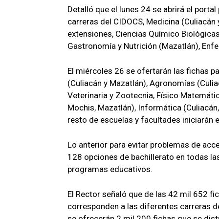
Detalló que el lunes 24 se abrirá el porta
carreras del CIDOCS, Medicina (Culiacán 
extensiones, Ciencias Químico Biológicas,
Gastronomía y Nutrición (Mazatlán), Enfer
El miércoles 26 se ofertarán las fichas p
(Culiacán y Mazatlán), Agronomías (Culiacá
Veterinaria y Zootecnia, Físico Matemática
Mochis, Mazatlán), Informática (Culiacán,
resto de escuelas y facultades iniciarán e
Lo anterior para evitar problemas de acce
128 opciones de bachillerato en todas las
programas educativos.
El Rector señaló que de las 42 mil 652 fic
corresponden a las diferentes carreras del
se ofrecerán 2 mil 200 fichas que se dist