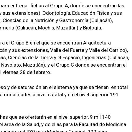
l para entregar fichas al Grupo A, donde se encuentran las
y sus extensiones), Odontología, Educación Física y sus
 Ciencias de la Nutrición y Gastronomía (Culiacán),
mería (Culiacán, Mochis, Mazatlán) y Biología.
ara el Grupo B en el que se encuentran Arquitectura
n y sus extensiones, Valle del Fuerte y Valle del Carrizo),
s, Ciencias de la Tierra y el Espacio, Ingenierías (Culiacán,
 Navolato, Mazatlán); y el Grupo C donde se encuentran el
l viernes 28 de febrero.
so y de saturación en el sistema ya que se tienen en total
 modalidades a nivel estatal y en el nivel superior 191
has que se ofertarán en el nivel superior, 9 mil 140
 área de la Salud, y de ellas para la Facultad de Medicina
ribuirán: mil 430 para Medicina General, 200 para