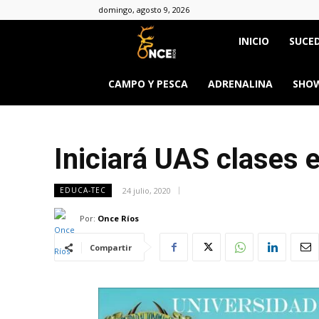
domingo, agosto 9, 2026
Once
INICIO
SUCED
Ríos
CAMPO Y PESCA
ADRENALINA
SHOW
Iniciará UAS clases 
24 julio, 2020
EDUCA-TEC
Por:
Once Ríos
Compartir