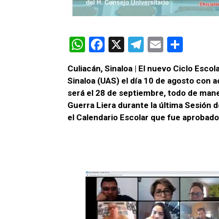
W
F
X
T
E
C
h
a
el
m
o
Culiacán, Sinaloa | El nuevo Ciclo Esco
at
ce
e
ail
m
Sinaloa (UAS) el día 10 de agosto con a
s
b
gr
p
será el 28 de septiembre, todo de maner
A
o
a
ar
Guerra Liera durante la última Sesión d
el Calendario Escolar que fue aprobado
p
o
m
tir
p
k