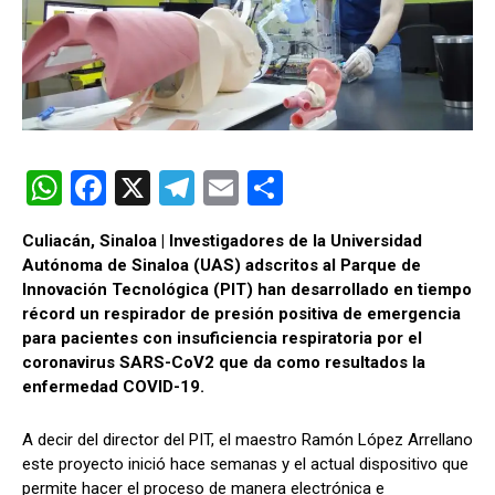
W
F
X
T
E
C
h
a
el
m
o
Culiacán, Sinaloa | Investigadores de la Universidad
at
ce
e
ail
m
Autónoma de Sinaloa (
UAS
) adscritos al Parque de
s
b
gr
p
Innovación Tecnológica (PIT) han desarrollado en tiempo
récord un respirador de presión positiva de emergencia
A
o
a
ar
para pacientes con insuficiencia respiratoria por el
p
o
m
tir
coronavirus SARS-CoV2 que da como resultados la
enfermedad COVID-19.
p
k
A decir del director del PIT, el maestro Ramón López Arrellano
este proyecto inició hace semanas y el actual dispositivo que
permite hacer el proceso de manera electrónica e