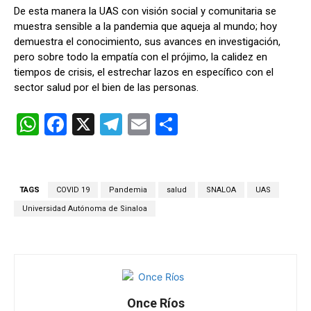
De esta manera la
UAS
con visión social y comunitaria se
muestra sensible a la pandemia que aqueja al mundo; hoy
demuestra el conocimiento, sus avances en investigación,
pero sobre todo la empatía con el prójimo, la calidez en
tiempos de crisis, el estrechar lazos en específico con el
sector salud por el bien de las personas.
W
F
X
T
E
C
h
a
el
m
o
at
ce
e
ail
m
s
b
gr
p
TAGS
COVID 19
Pandemia
salud
SNALOA
UAS
A
o
a
ar
Universidad Autónoma de Sinaloa
p
o
m
tir
p
k
Once Ríos