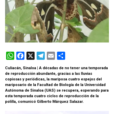
W
F
X
T
E
C
h
a
el
m
o
Culiacán, Sinaloa | A décadas de no tener una temporada
at
ce
e
ail
m
de reproducción abundante, gracias a las lluvias
s
b
gr
p
copiosas y periódicas, la mariposa cuatro espejos del
mariposario de la Facultad de Biología de la Universidad
A
o
a
ar
Autónoma de Sinaloa (UAS) se recupera, esperando para
p
o
m
tir
esta temporada cuatro ciclos de reproducción de la
polilla, comunicó Gilberto Márquez Salazar.
p
k