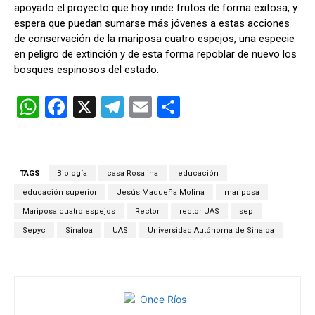
apoyado el proyecto que hoy rinde frutos de forma exitosa, y
espera que puedan sumarse más jóvenes a estas acciones
de conservación de la mariposa cuatro espejos, una especie
en peligro de extinción y de esta forma repoblar de nuevo los
bosques espinosos del estado.
W
F
X
T
E
C
h
a
el
m
o
at
ce
e
ail
m
s
b
gr
p
TAGS
Biología
casa Rosalina
educación
A
o
a
ar
educación superior
Jesús Madueña Molina
mariposa
p
o
m
tir
Mariposa cuatro espejos
Rector
rector UAS
sep
Sepyc
Sinaloa
UAS
Universidad Autónoma de Sinaloa
p
k