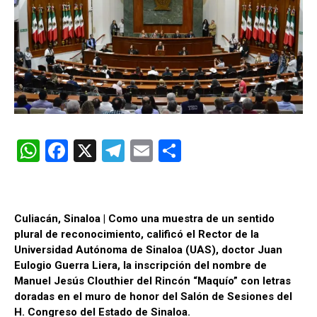
W
F
X
T
E
C
h
a
el
m
o
at
ce
e
ail
m
s
b
gr
p
Culiacán, Sinaloa | Como una muestra de un sentido
plural de reconocimiento, calificó el Rector de la
A
o
a
ar
Universidad Autónoma de Sinaloa (
UAS
), doctor Juan
p
o
m
tir
Eulogio Guerra Liera, la inscripción del nombre de
p
k
Manuel Jesús Clouthier del Rincón “Maquío” con letras
doradas en el muro de honor del Salón de Sesiones del
H. Congreso del Estado de Sinaloa.