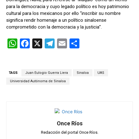
para la democracia y cuyo legado político es hoy patrimonio
cultural para los mexicanos por ello “inscribir su nombre
significa rendir homenaje a un político sinaloense
comprometido con la democracia y la justicia”.
W
F
X
T
E
C
h
a
el
m
o
at
ce
e
ail
m
s
b
gr
p
TAGS
Juan Eulogio Guerra Liera
Sinaloa
UAS
A
o
a
ar
Universidad Autónoma de Sinaloa
p
o
m
tir
p
k
Once Ríos
Redacción del portal Once Ríos.