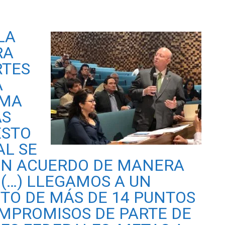
LA
RA
RTES
A
EMA
AS
ESTO
AL SE
UN ACUERDO DE MANERA
(…) LLEGAMOS A UN
O DE MÁS DE 14 PUNTOS
OMPROMISOS DE PARTE DE