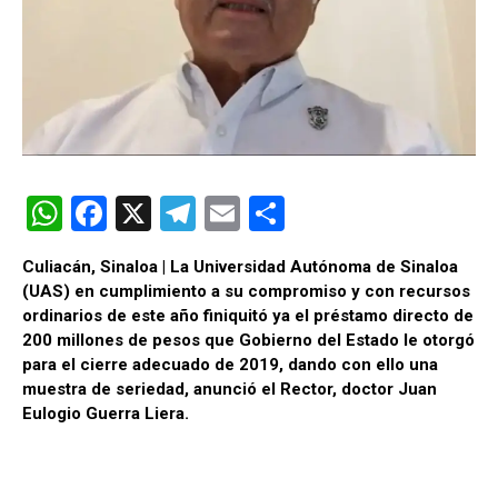
W
F
X
T
E
C
h
a
el
m
o
Culiacán, Sinaloa | La Universidad Autónoma de Sinaloa
at
ce
e
ail
m
(UAS) en cumplimiento a su compromiso y con recursos
s
b
gr
p
ordinarios de este año finiquitó ya el préstamo directo de
200 millones de pesos que Gobierno del Estado le otorgó
A
o
a
ar
para el cierre adecuado de 2019, dando con ello una
p
o
m
tir
muestra de seriedad, anunció el Rector, doctor Juan
Eulogio Guerra Liera.
p
k