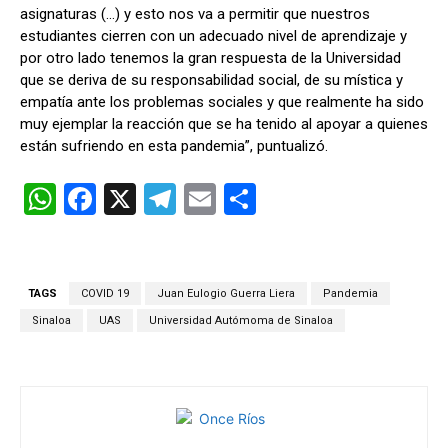
asignaturas (…) y esto nos va a permitir que nuestros
estudiantes cierren con un adecuado nivel de aprendizaje y
por otro lado tenemos la gran respuesta de la Universidad
que se deriva de su responsabilidad social, de su mística y
empatía ante los problemas sociales y que realmente ha sido
muy ejemplar la reacción que se ha tenido al apoyar a quienes
están sufriendo en esta pandemia”, puntualizó.
W
F
X
T
E
C
h
a
el
m
o
at
ce
e
ail
m
s
b
gr
p
TAGS
COVID 19
Juan Eulogio Guerra Liera
Pandemia
A
o
a
ar
Sinaloa
UAS
Universidad Autómoma de Sinaloa
p
o
m
tir
p
k