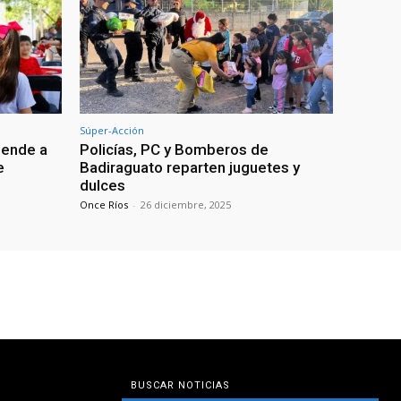
Súper-Acción
iende a
Policías, PC y Bomberos de
e
Badiraguato reparten juguetes y
dulces
Once Ríos
-
26 diciembre, 2025
BUSCAR NOTICIAS