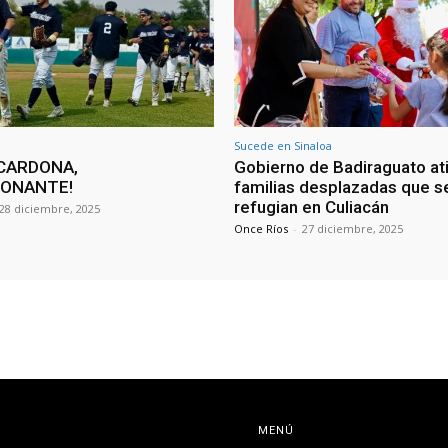
Sucede en Sinaloa
CARDONA,
Gobierno de Badiraguato at
IONANTE!
familias desplazadas que s
refugian en Culiacán
28 diciembre, 2025
Once Ríos
-
27 diciembre, 2025
MENÚ