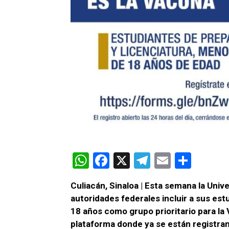
W
F
X
T
E
C
h
a
el
m
o
Culiacán, Sinaloa | Esta semana la Univ
at
ce
e
ail
m
autoridades federales incluir a sus es
s
b
gr
p
18 años como grupo prioritario para la 
A
o
a
ar
plataforma donde ya se están registran