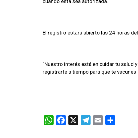
cuando esta sea autorizada.
El registro estará abierto las 24 horas de
“Nuestro interés está en cuidar tu salud 
registrarte a tiempo para que te vacunes 
W
F
X
T
E
C
h
a
el
m
o