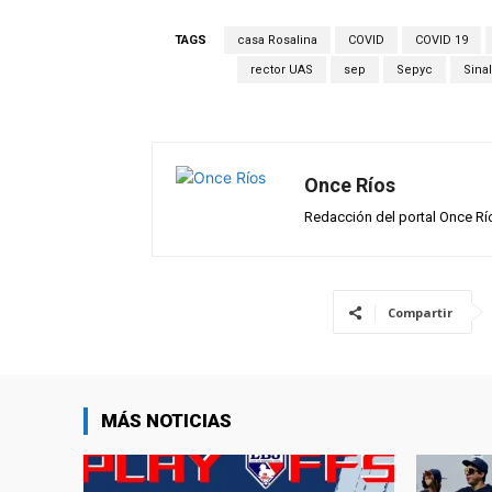
at
ce
e
ail
m
s
b
gr
p
TAGS
casa Rosalina
COVID
COVID 19
A
o
a
ar
rector UAS
sep
Sepyc
Sina
p
o
m
tir
p
k
Once Ríos
Redacción del portal Once Rí
Compartir
MÁS NOTICIAS