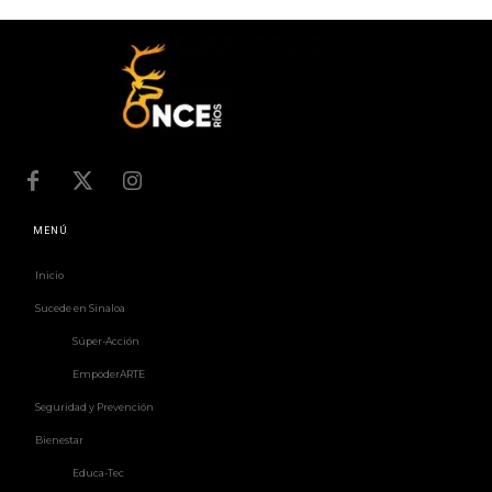
MENÚ
Inicio
Sucede en Sinaloa
Súper-Acción
EmpoderARTE
Seguridad y Prevención
Bienestar
Educa-Tec