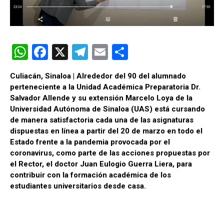
W
F
X
T
E
C
h
a
el
m
o
Culiacán, Sinaloa | Alrededor del 90 del alumnado
at
ce
e
ail
m
perteneciente a la Unidad Académica Preparatoria Dr.
s
b
gr
p
Salvador Allende y su extensión Marcelo Loya de la
Universidad Autónoma de Sinaloa (UAS) está cursando
A
o
a
ar
de manera satisfactoria cada una de las asignaturas
p
o
m
tir
dispuestas en línea a partir del 20 de marzo en todo el
Estado frente a la pandemia provocada por el
p
k
coronavirus, como parte de las acciones propuestas por
el Rector, el doctor Juan Eulogio Guerra Liera, para
contribuir con la formación académica de los
estudiantes universitarios desde casa.