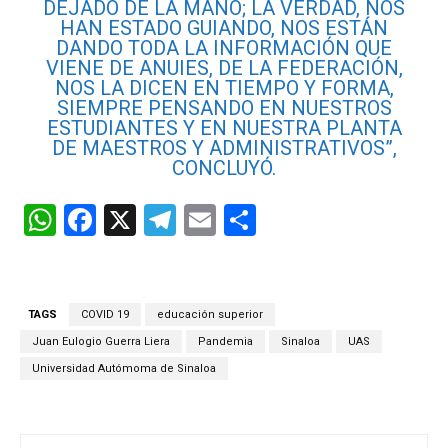
DEJADO DE LA MANO; LA VERDAD, NOS
HAN ESTADO GUIANDO, NOS ESTÁN
DANDO TODA LA INFORMACIÓN QUE
VIENE DE ANUIES, DE LA FEDERACIÓN,
NOS LA DICEN EN TIEMPO Y FORMA,
SIEMPRE PENSANDO EN NUESTROS
ESTUDIANTES Y EN NUESTRA PLANTA
DE MAESTROS Y ADMINISTRATIVOS”,
CONCLUYÓ.
W
F
X
T
E
C
h
a
el
m
o
at
ce
e
ail
m
s
b
gr
p
TAGS
COVID 19
educación superior
A
o
a
ar
Juan Eulogio Guerra Liera
Pandemia
Sinaloa
UAS
p
o
m
tir
Universidad Autómoma de Sinaloa
p
k