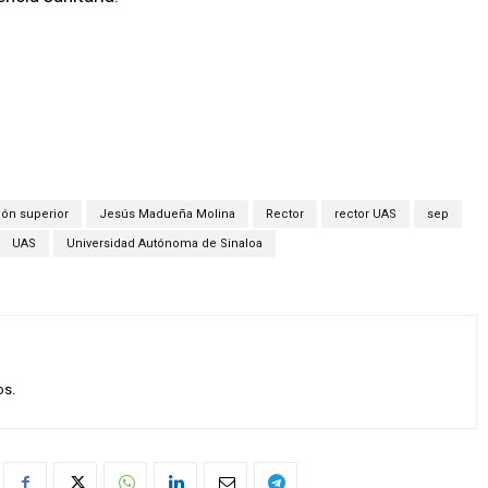
ón superior
Jesús Madueña Molina
Rector
rector UAS
sep
UAS
Universidad Autónoma de Sinaloa
os.