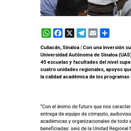
W
F
X
T
E
C
h
a
el
m
o
Culiacán, Sinaloa | Con una inversión su
at
ce
e
ail
m
Universidad Autónoma de Sinaloa (UAS)
s
b
gr
p
45 escuelas y facultades del nivel supe
A
o
a
ar
cuatro unidades regionales, apoyos qu
la calidad académica de los programas 
p
o
m
tir
p
k
“Con el ánimo de futuro que nos caracteri
entrega de equipo de cómputo, audiovisual
académicas y organizacionales de todo e
beneficiadas: seis de la Unidad Regional 