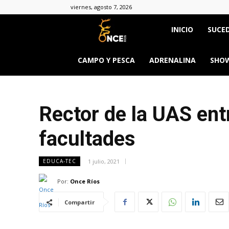
viernes, agosto 7, 2026
Once
INICIO
SUCED
Ríos
CAMPO Y PESCA
ADRENALINA
SHOW
Rector de la UAS ent
facultades
1 julio, 2021
EDUCA-TEC
Por:
Once Ríos
Compartir