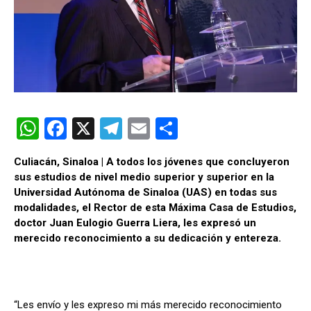
W
F
X
T
E
C
h
a
el
m
o
Culiacán, Sinaloa | A todos los jóvenes que concluyeron
at
ce
e
ail
m
sus estudios de nivel medio superior y superior en la
s
b
gr
p
Universidad Autónoma de Sinaloa (UAS) en todas sus
modalidades, el Rector de esta Máxima Casa de Estudios,
A
o
a
ar
doctor Juan Eulogio Guerra Liera, les expresó un
p
o
m
tir
merecido reconocimiento a su dedicación y entereza.
p
k
“Les envío y les expreso mi más merecido reconocimiento