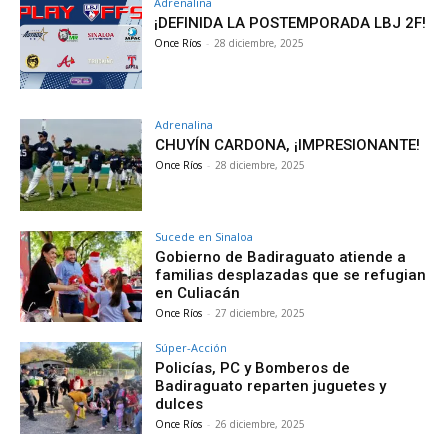
Adrenalina
¡DEFINIDA LA POSTEMPORADA LBJ 2F!
Once Ríos
-
28 diciembre, 2025
Adrenalina
CHUYÍN CARDONA, ¡IMPRESIONANTE!
Once Ríos
-
28 diciembre, 2025
Sucede en Sinaloa
Gobierno de Badiraguato atiende a
familias desplazadas que se refugian
en Culiacán
Once Ríos
-
27 diciembre, 2025
Súper-Acción
Policías, PC y Bomberos de
Badiraguato reparten juguetes y
dulces
Once Ríos
-
26 diciembre, 2025