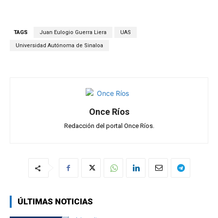
h
a
el
m
o
at
ce
e
ail
m
s
b
gr
p
TAGS
Juan Eulogio Guerra Liera
UAS
A
o
a
ar
Universidad Autónoma de Sinaloa
p
o
m
tir
p
k
Once Ríos
Redacción del portal Once Ríos.
ÚLTIMAS NOTICIAS