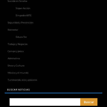
Sucede en Sinaloa
Súper-Acción
EmpoderARTE
Seguridad y Prevención
Bienestar
Educa-Tec
Trabajo y Negocios
Campo y pesca
Adrenalina
Show y Cultura
México y el mundo
Turisteando, ocio y placeres
BUSCAR NOTICIAS
Buscar