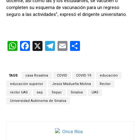
docente, así como las y los estudiantes, se vacunen o
completen su esquema de vacunación para un regreso
seguro a las actividades”, expresó el dirigente universitario.
W
F
X
T
E
C
h
a
el
m
o
at
ce
e
ail
m
s
b
gr
p
TAGS
casa Rosalina
COVID
COVID 19
educación
A
o
a
ar
educación superior
Jesús Madueña Molina
Rector
p
o
m
tir
rector UAS
sep
Sepyc
Sinaloa
UAS
Universidad Autónoma de Sinaloa
p
k