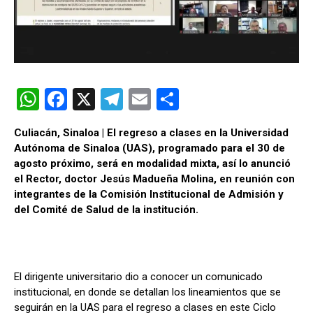
W
F
X
T
E
C
h
a
el
m
o
Culiacán, Sinaloa | El regreso a clases en la Universidad
at
ce
e
ail
m
Autónoma de Sinaloa (UAS), programado para el 30 de
s
b
gr
p
agosto próximo, será en modalidad mixta, así lo anunció
el Rector, doctor Jesús Madueña Molina, en reunión con
A
o
a
ar
integrantes de la Comisión Institucional de Admisión y
p
o
m
tir
del Comité de Salud de la institución.
p
k
El dirigente universitario dio a conocer un comunicado
institucional, en donde se detallan los lineamientos que se
seguirán en la UAS para el regreso a clases en este Ciclo