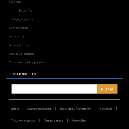
Bienestar
Educa-Tec
Trabajo y Negocios
Campo y pesca
Adrenalina
Show y Cultura
México y el mundo
Turisteando, ocio y placeres
BUSCAR NOTICIAS
Buscar
Inicio
Sucede en Sinaloa
Seguridad y Prevención
Bienestar
Trabajo y Negocios
Campo y pesca
Adrenalina