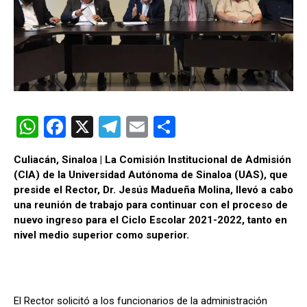
W
F
X
T
E
C
h
a
el
m
o
Culiacán, Sinaloa | La Comisión Institucional de Admisión
at
ce
e
ail
m
(CIA) de la Universidad Autónoma de Sinaloa (UAS), que
s
b
gr
p
preside el Rector, Dr. Jesús Madueña Molina, llevó a cabo
una reunión de trabajo para continuar con el proceso de
A
o
a
ar
nuevo ingreso para el Ciclo Escolar 2021-2022, tanto en
p
o
m
tir
nivel medio superior como superior.
p
k
El Rector solicitó a los funcionarios de la administración