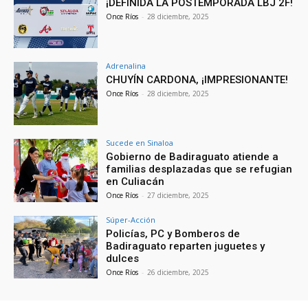
¡DEFINIDA LA POSTEMPORADA LBJ 2F!
Once Ríos
-
28 diciembre, 2025
Adrenalina
CHUYÍN CARDONA, ¡IMPRESIONANTE!
Once Ríos
-
28 diciembre, 2025
Sucede en Sinaloa
Gobierno de Badiraguato atiende a
familias desplazadas que se refugian
en Culiacán
Once Ríos
-
27 diciembre, 2025
Súper-Acción
Policías, PC y Bomberos de
Badiraguato reparten juguetes y
dulces
Once Ríos
-
26 diciembre, 2025