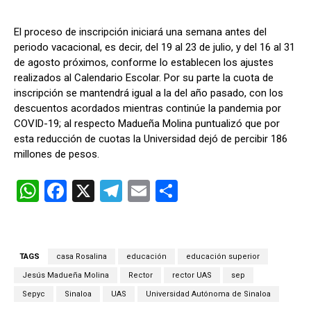
El proceso de inscripción iniciará una semana antes del
periodo vacacional, es decir, del 19 al 23 de julio, y del 16 al 31
de agosto próximos, conforme lo establecen los ajustes
realizados al Calendario Escolar. Por su parte la cuota de
inscripción se mantendrá igual a la del año pasado, con los
descuentos acordados mientras continúe la pandemia por
COVID-19; al respecto Madueña Molina puntualizó que por
esta reducción de cuotas la Universidad dejó de percibir 186
millones de pesos.
W
F
X
T
E
C
h
a
el
m
o
at
ce
e
ail
m
s
b
gr
p
TAGS
casa Rosalina
educación
educación superior
A
o
a
ar
Jesús Madueña Molina
Rector
rector UAS
sep
p
o
m
tir
Sepyc
Sinaloa
UAS
Universidad Autónoma de Sinaloa