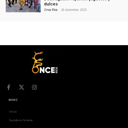
dulces
Once Ríos
-
26 diciembre, 2025
MENÚ
Inicio
Sucede en Sinaloa