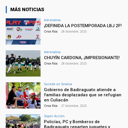
MÁS NOTICIAS
Adrenalina
¡DEFINIDA LA POSTEMPORADA LBJ 2F!
Once Ríos
-
28 diciembre, 2025
Adrenalina
CHUYÍN CARDONA, ¡IMPRESIONANTE!
Once Ríos
-
28 diciembre, 2025
Sucede en Sinaloa
Gobierno de Badiraguato atiende a
familias desplazadas que se refugian
en Culiacán
Once Ríos
-
27 diciembre, 2025
Súper-Acción
Policías, PC y Bomberos de
Badiraguato reparten juguetes y