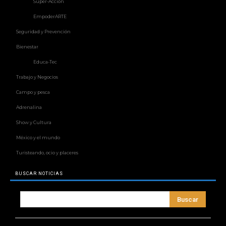
Súper-Acción
EmpoderARTE
Seguridad y Prevención
Bienestar
Educa-Tec
Trabajo y Negocios
Campo y pesca
Adrenalina
Show y Cultura
México y el mundo
Turisteando, ocio y placeres
BUSCAR NOTICIAS
Buscar