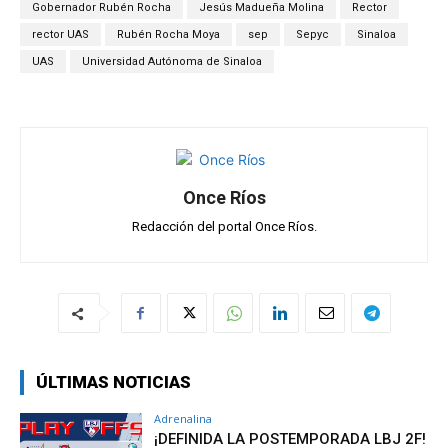
A
o
a
ar
Gobernador Rubén Rocha
Jesús Madueña Molina
Rector
p
o
m
tir
rector UAS
Rubén Rocha Moya
sep
Sepyc
Sinaloa
UAS
Universidad Autónoma de Sinaloa
p
k
Once Ríos
Redacción del portal Once Ríos.
ÚLTIMAS NOTICIAS
Adrenalina
¡DEFINIDA LA POSTEMPORADA LBJ 2F!