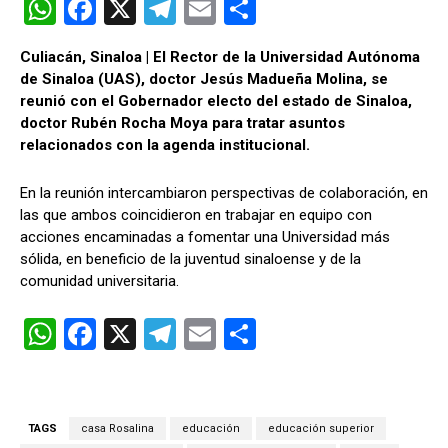
W
F
X
T
E
C
h
a
el
m
o
Culiacán, Sinaloa | El Rector de la Universidad Autónoma
at
ce
e
ail
m
de Sinaloa (UAS), doctor Jesús Madueña Molina, se
s
b
gr
p
reunió con el Gobernador electo del estado de Sinaloa,
doctor Rubén Rocha Moya para tratar asuntos
A
o
a
ar
relacionados con la agenda institucional.
p
o
m
tir
p
k
En la reunión intercambiaron perspectivas de colaboración, en
las que ambos coincidieron en trabajar en equipo con
acciones encaminadas a fomentar una Universidad más
sólida, en beneficio de la juventud sinaloense y de la
comunidad universitaria.
W
F
X
T
E
C
h
a
el
m
o
at
ce
e
ail
m
s
b
gr
p
TAGS
casa Rosalina
educación
educación superior