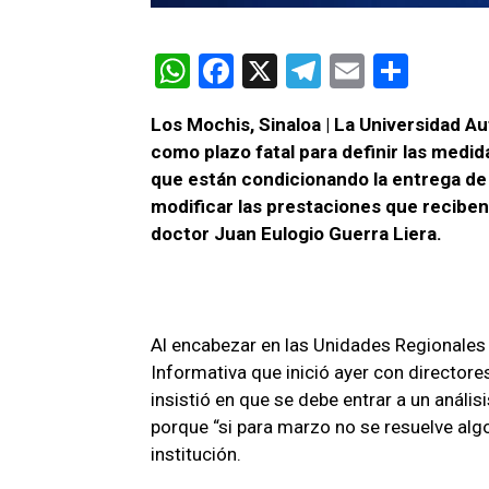
W
F
X
T
E
C
h
a
el
m
o
Los Mochis, Sinaloa | La Universidad A
at
ce
e
ail
m
como plazo fatal para definir las medid
s
b
gr
p
que están condicionando la entrega de 
A
o
a
ar
modificar las prestaciones que reciben 
doctor Juan Eulogio Guerra Liera.
p
o
m
tir
p
k
Al encabezar en las Unidades Regionales
Informativa que inició ayer con directore
insistió en que se debe entrar a un análi
porque “si para marzo no se resuelve algo
institución.