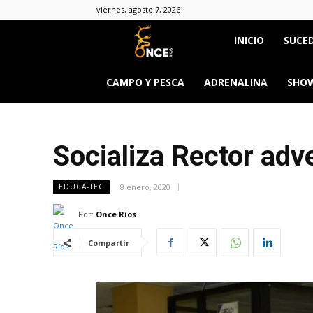
viernes, agosto 7, 2026
Once
INICIO
SUCED
Ríos
CAMPO Y PESCA
ADRENALINA
SHOW
Socializa Rector adv
8 enero, 2020
EDUCA-TEC
Por:
Once Ríos
Compartir
&body=h