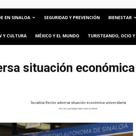
E EN SINALOA
SEGURIDAD Y PREVENCIÓN
BIENESTAR
 Y CULTURA
MÉXICO Y EL MUNDO
TURISTEANDO, OCIO Y
ersa situación económica 
Socializa Rector adversa situación económica universitaria
Esta vez, Juan Eulogio Guerra visito Los Mochis
ttps://oncerios.mx/socializa-rector-adversa-situacion-economica-universitaria/" ti