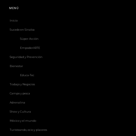
MENÚ
Inicio
Sucede en Sinaloa
Súper-Acción
EmpoderARTE
Seguridad y Prevención
Bienestar
Educa-Tec
Trabajo y Negocios
Campo y pesca
Adrenalina
Show y Cultura
México y el mundo
Turisteando, ocio y placeres