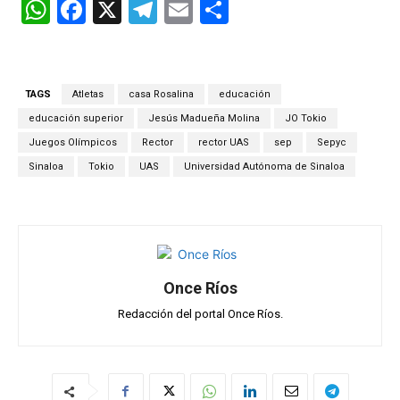
W
F
X
T
E
C
h
a
el
m
o
at
ce
e
ail
m
s
b
gr
p
TAGS
Atletas
casa Rosalina
educación
A
o
a
ar
educación superior
Jesús Madueña Molina
JO Tokio
p
o
m
tir
Juegos Olímpicos
Rector
rector UAS
sep
Sepyc
Sinaloa
Tokio
UAS
Universidad Autónoma de Sinaloa
p
k
Once Ríos
Redacción del portal Once Ríos.