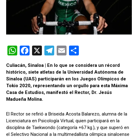
W
F
X
T
E
C
h
a
el
m
o
Culiacán, Sinaloa | En lo que se considera un récord
at
ce
e
ail
m
histórico, siete atletas de la Universidad Autónoma de
s
b
gr
p
Sinaloa (UAS) participarán en los Juegos Olímpicos de
Tokio 2020, representando un orgullo para esta Máxima
A
o
a
ar
Casa de Estudios, manifestó el Rector, Dr. Jesús
p
o
m
tir
Madueña Molina.
p
k
El Rector se refirió a Briseida Acosta Balarezo, alumna de la
Licenciatura en Psicología Virtual, quien participará en la
disciplina de Taekwondo (categoría +67 kg.), y que superó en
el Selectivo Nacional a la multimedallista olímpica sinaloense