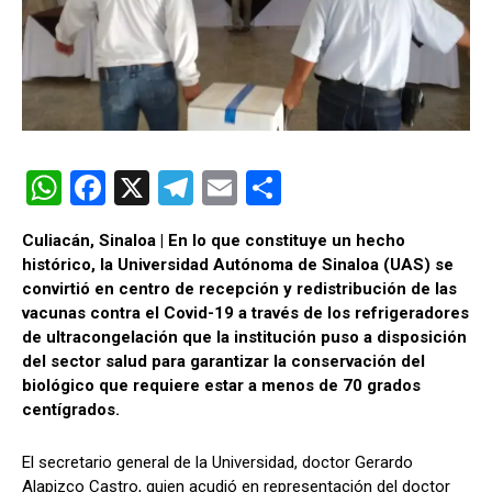
W
F
X
T
E
C
h
a
el
m
o
Culiacán, Sinaloa | En lo que constituye un hecho
at
ce
e
ail
m
histórico, la Universidad Autónoma de Sinaloa (UAS) se
s
b
gr
p
convirtió en centro de recepción y redistribución de las
vacunas contra el Covid-19 a través de los refrigeradores
A
o
a
ar
de ultracongelación que la institución puso a disposición
p
o
m
tir
del sector salud para garantizar la conservación del
biológico que requiere estar a menos de 70 grados
p
k
centígrados.
El secretario general de la Universidad, doctor Gerardo
Alapizco Castro, quien acudió en representación del doctor