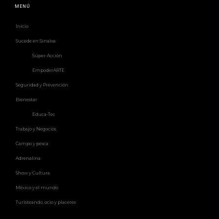
MENÚ
Inicio
Sucede en Sinaloa
Súper-Acción
EmpoderARTE
Seguridad y Prevención
Bienestar
Educa-Tec
Trabajo y Negocios
Campo y pesca
Adrenalina
Show y Cultura
México y el mundo
Turisteando, ocio y placeres