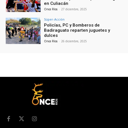
en Culiacán
Once Ríos
-
27 diciembre, 2025
Súper-Acción
Policías, PC y Bomberos de
Badiraguato reparten juguetes y
dulces
Once Ríos
-
26 diciembre, 2025