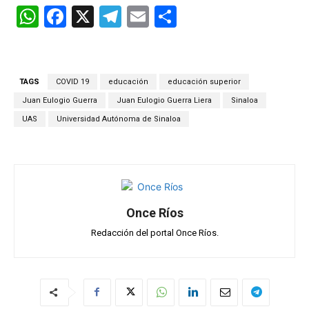
W
F
X
T
E
C
h
a
el
m
o
at
ce
e
ail
m
s
b
gr
p
TAGS
COVID 19
educación
educación superior
A
o
a
ar
Juan Eulogio Guerra
Juan Eulogio Guerra Liera
Sinaloa
p
o
m
tir
UAS
Universidad Autónoma de Sinaloa
p
k
Once Ríos
Redacción del portal Once Ríos.