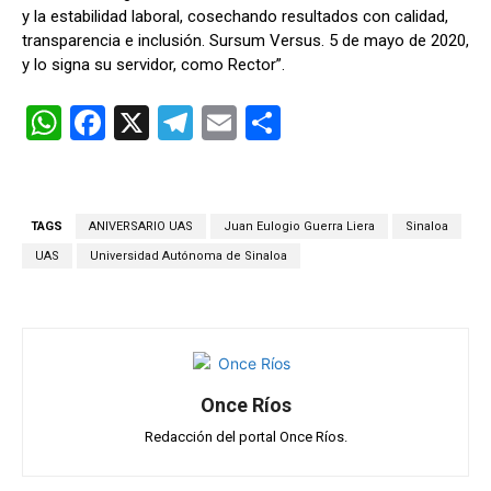
y la estabilidad laboral, cosechando resultados con calidad,
transparencia e inclusión. Sursum Versus. 5 de mayo de 2020,
y lo signa su servidor, como Rector”.
W
F
X
T
E
C
h
a
el
m
o
at
ce
e
ail
m
s
b
gr
p
TAGS
ANIVERSARIO UAS
Juan Eulogio Guerra Liera
Sinaloa
A
o
a
ar
UAS
Universidad Autónoma de Sinaloa
p
o
m
tir
p
k
Once Ríos
Redacción del portal Once Ríos.