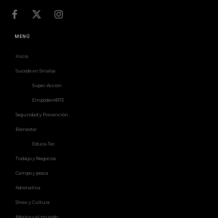
MENÚ
Inicio
Sucede en Sinaloa
Súper-Acción
EmpoderARTE
Seguridad y Prevención
Bienestar
Educa-Tec
Trabajo y Negocios
Campo y pesca
Adrenalina
Show y Cultura
México y el mundo