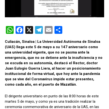
W
F
X
T
E
C
h
a
el
m
o
Culiacán, Sinaloa | La Universidad Autónoma de Sinaloa
at
ce
e
ail
m
(
UAS
) llega este 5 de mayo a su 147 aniversario como
s
b
gr
p
una universidad vigente, que no se pasma ante la
emergencia, que no se detiene ante la insuficiencia y no
A
o
a
ar
se escuda en su autonomía, destacó el Rector, doctor
p
o
m
tir
Juan Eulogio Guerra Liera, al hacer un posicionamiento
institucional de forma virtual, que hoy ante la pandemia
p
k
que se vive del Coronavirus impide estar presentes,
como cada año, en el puerto de Mazatlán.
El dirigente universitario en punto de las 8:00 horas de este
martes 5 de mayo, y como ya es una tradición realizar la
ceremonia conmemorativa de aniversario de la
UAS
, en las